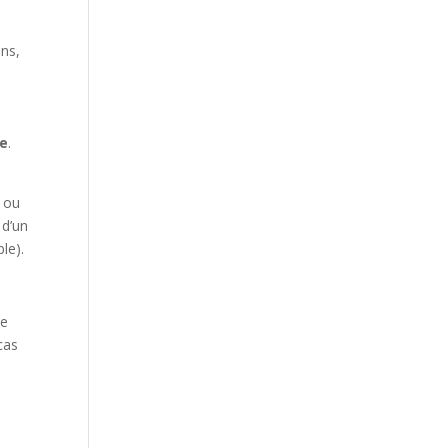
ons,
ie
.
s ou
 d’un
le).
ue
cas