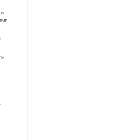
ous
eur
t.
cle
.
e