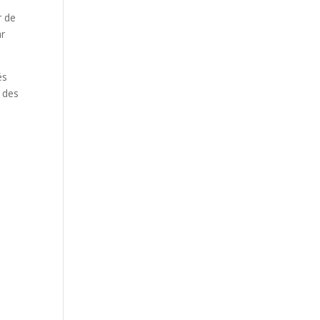
r de
ar
és
e des