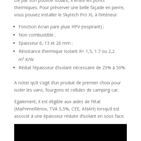
De par son pouvoir isolant, il limite les ponts
thermiques. Pour préserver une belle façade en pierre,
vous pouvez installer le Skytech Pro XL à l’intérieur.
Fonction écran pare pluie HPV (respirant) ;
Non combustible ;
Epaisseur 6, 13 et 26 mm ;
Résistance thermique Isolant R= 1,5, 1.7 ou 2,2
m².K/W.
Réduit l’épaisseur d’isolant nécessaire de 25% à 50%.
A noter qu’il s’agit d’un produit de premier choix pour
isoler les vans, fourgons et cellules de camping car.
Egalement, il est éligible aux aides de l’état
(MaPrimeRénov, TVA 5,5%, CEE, ANAH) lorsqu’il est
associé à une épaisseur réduite d’isolant en sous face.